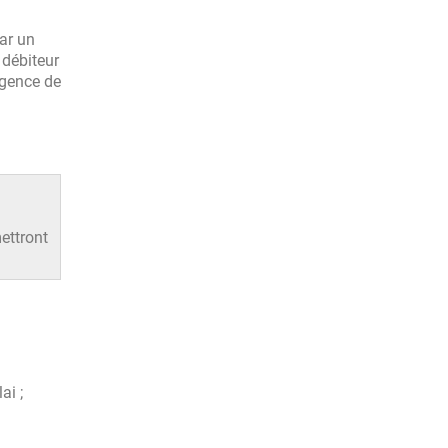
par un
 débiteur
agence de
ettront
ai ;