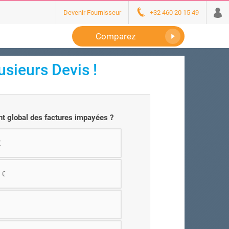
Devenir Fournisseur
+32 460 20 15 49
Comparez
sieurs Devis !
nt global des factures impayées ?
€
 €