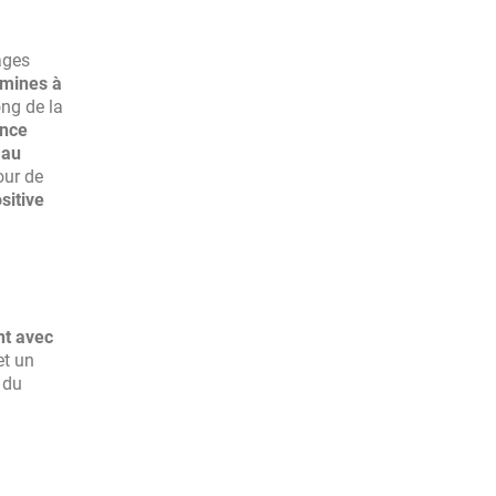
tages
tamines à
ong de la
ance
 au
our de
sitive
nt avec
et un
 du