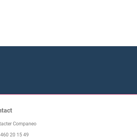
ntact
tacter Companeo
 460 20 15 49