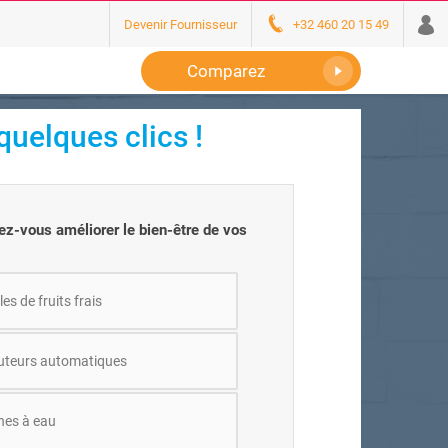
Devenir Fournisseur
+32 460 20 15 49
Comparez
uelques clics !
-vous améliorer le bien-être de vos
les de fruits frais
buteurs automatiques
nes à eau