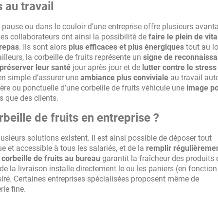
 au travail
 de pause ou dans le couloir d’une entreprise offre plusieurs avan
les collaborateurs ont ainsi la possibilité de
faire le plein de vi
 repas
. Ils sont alors
plus efficaces et plus énergiques
tout au l
lleurs, la corbeille de fruits représente un
signe de reconnaiss
préserver leur santé
jour après jour et de
lutter contre le stress
yen simple d’assurer une
ambiance plus conviviale
au travail aut
lière ou ponctuelle d’une corbeille de fruits véhicule une
image po
s que des clients.
ille de fruits en entreprise ?
plusieurs solutions existent. Il est ainsi possible de déposer tout
 et accessible à tous les salariés, et de la
remplir régulièreme
 corbeille de fruits au bureau
garantit la fraîcheur des produits 
 de la livraison installe directement le ou les paniers (en fonction
siré. Certaines entreprises spécialisées proposent même de
ie fine.