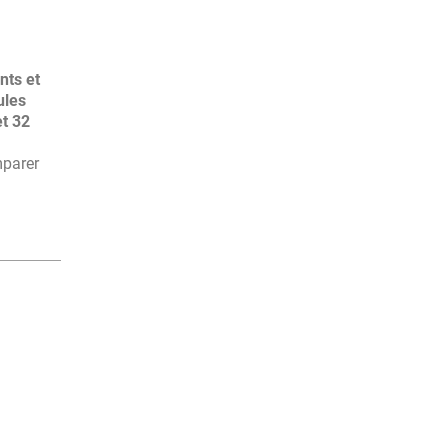
nts et
ules
et 32
mparer