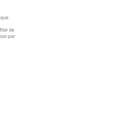
ique.
iter de
tion par