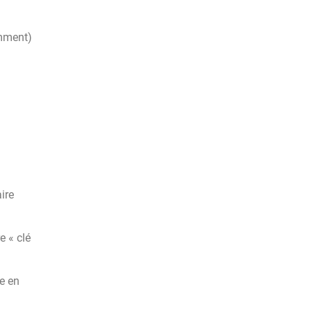
amment)
ire
e « clé
e en