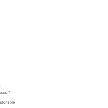
n
eurs ?
xploitable