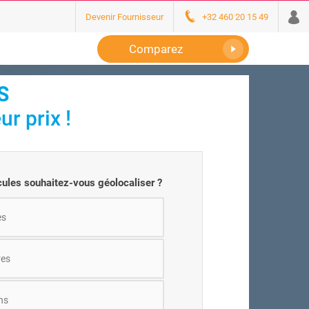
Devenir Fournisseur
+32 460 20 15 49
Comparez
S
r prix !
cules souhaitez-vous géolocaliser ?
es
res
ns