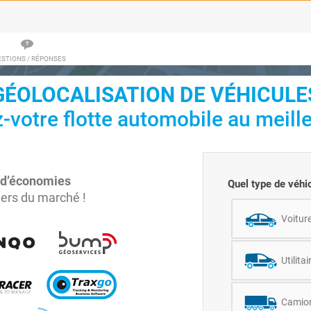
STIONS / RÉPONSES
GÉOLOCALISATION DE VÉHICULE
-votre flotte automobile au meilleu
 d’économies
Quel type de véhi
ers du marché !
Voitur
Utilitai
Camio