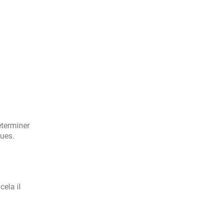
éterminer
lues.
cela il