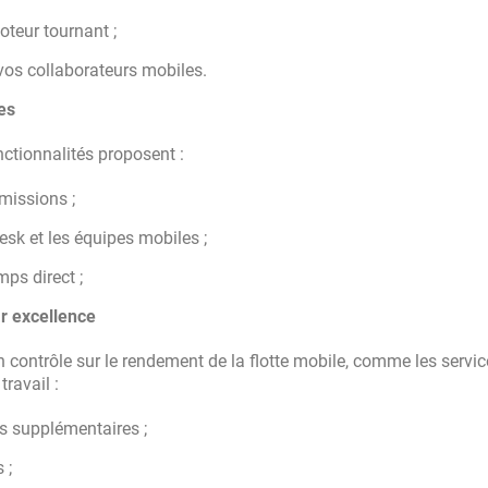
oteur tournant ;
vos collaborateurs mobiles.
es
nctionnalités proposent :
missions ;
esk et les équipes mobiles ;
mps direct ;
ar excellence
un contrôle sur le rendement de la flotte mobile, comme les servi
ravail :
s supplémentaires ;
 ;