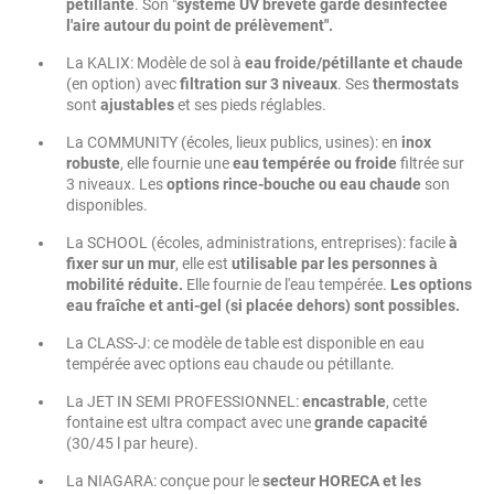
pétillante
. Son "
système UV breveté garde désinfectée
l'aire autour du point de prélèvement".
La KALIX: Modèle de sol à
eau froide/pétillante et chaude
(en option) avec
filtration sur 3 niveaux
. Ses
thermostats
sont
ajustables
et ses pieds réglables.
La COMMUNITY (écoles, lieux publics, usines): en
inox
robuste
, elle fournie une
eau tempérée ou froide
filtrée sur
3 niveaux. Les
options rince-bouche ou eau chaude
son
disponibles.
La SCHOOL (écoles, administrations, entreprises): facile
à
fixer sur un mur
, elle est
utilisable par les personnes à
mobilité réduite.
Elle fournie de l'eau tempérée.
Les options
eau fraîche et anti-gel (si placée dehors) sont possibles.
La CLASS-J: ce modèle de table est disponible en eau
tempérée avec options eau chaude ou pétillante.
La JET IN SEMI PROFESSIONNEL:
encastrable
, cette
fontaine est ultra compact avec une
grande capacité
(30/45 l par heure).
La NIAGARA: conçue pour le
secteur HORECA et les