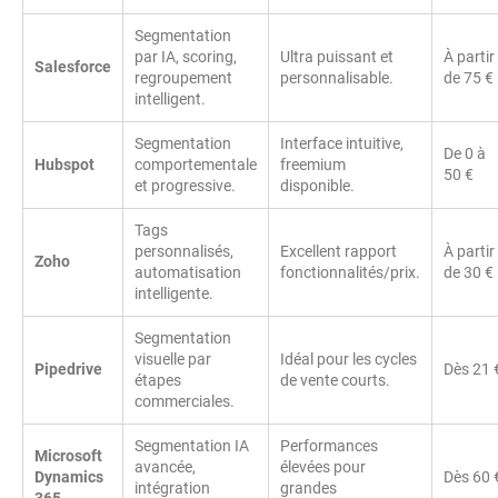
Segmentation
par IA, scoring,
Ultra puissant et
À partir
Salesforce
regroupement
personnalisable.
de 75 €
intelligent.
Segmentation
Interface intuitive,
De 0 à
Hubspot
comportementale
freemium
50 €
et progressive.
disponible.
Tags
personnalisés,
Excellent rapport
À partir
Zoho
automatisation
fonctionnalités/prix.
de 30 €
intelligente.
Segmentation
visuelle par
Idéal pour les cycles
Pipedrive
Dès 21 
étapes
de vente courts.
commerciales.
Segmentation IA
Performances
Microsoft
avancée,
élevées pour
Dynamics
Dès 60 
intégration
grandes