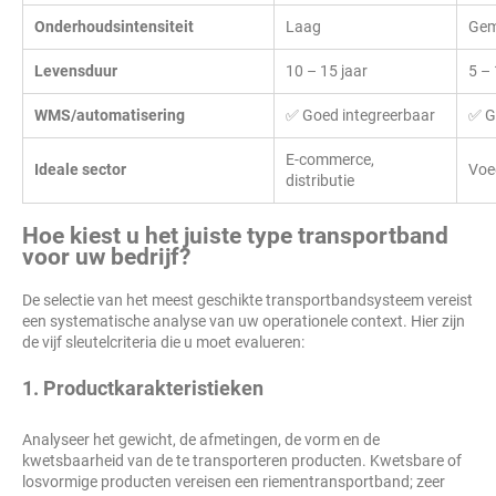
Onderhoudsintensiteit
Laag
Gem
Levensduur
10 – 15 jaar
5 – 
WMS/automatisering
✅ Goed integreerbaar
✅ G
E-commerce,
Ideale sector
Voe
distributie
Hoe kiest u het juiste type transportband
voor uw bedrijf?
De selectie van het meest geschikte transportbandsysteem vereist
een systematische analyse van uw operationele context. Hier zijn
de vijf sleutelcriteria die u moet evalueren:
1. Productkarakteristieken
Analyseer het gewicht, de afmetingen, de vorm en de
kwetsbaarheid van de te transporteren producten. Kwetsbare of
losvormige producten vereisen een riementransportband; zeer