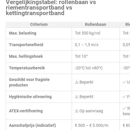
Vergelijkingstabel: rollenbaan vs
riementransportband vs
kettingtransportband
Criterium
Rollenbaan
Ri
Max. belasting
Tot 500 kg/rol
Tot
Transportsnelheid
0,1 – 1,5 m/s
0,0
Max. hellingshoek
Tot 10°
Tot
Temperatuurbereik
-20°C tot +80°C
-30
Geschikt voor fragiele
⚠️ Beperkt
✅ U
producten
Hygiënische uitvoering
⚠️ Beperkt
✅ F
✅ S
ATEX-certificering
⚠️ Op aanvraag
bes
Aanschafprijs (indicatief)
€ 500 – € 5.000/m
€ 8