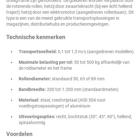
draagframe zijn gemonteerd. De goederen worden verplaatst door
de roterende rollen, hetzij door zwaartekracht (bij een licht hellend
traject) hetzij door een elektromotor (aangedreven rollenbaan). Dit
type is een van de meest gebruikte transportoplossingen in
magazijnen, distributiehubs en productieomgevingen.
Technische kenmerken
Transportsnelheid:
0,1 tot 1,5 m/s (aangedreven modellen)
Maximale belasting per rol:
50 tot 500 kg afhankelijk van
de roldiameter en het frame
Rollendiameter:
standaard 50, 63 of 89 mm
Bandbreedte:
200 tot 1.200 mm (standaardmaten)
Materiaal:
staal, roestvrijstaal (AISI 304 voor
voedingstoepassingen) of aluminium
Uitvoeringsopties:
recht, bochtstuk (30°, 45°, 90°), hellend,
spiraalvormig
Voordelen