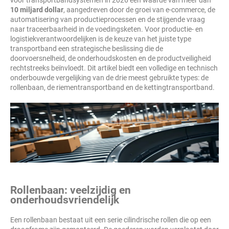
voor transportbandsystemen in 2026 een waarde van meer dan
10 miljard dollar
, aangedreven door de groei van e-commerce, de
automatisering van productieprocessen en de stijgende vraag
naar traceerbaarheid in de voedingsketen. Voor productie- en
logistiekverantwoordelijken is de keuze van het juiste type
transportband een strategische beslissing die de
doorvoersnelheid, de onderhoudskosten en de productveiligheid
rechtstreeks beïnvloedt. Dit artikel biedt een volledige en technisch
onderbouwde vergelijking van de drie meest gebruikte types: de
rollenbaan, de riementransportband en de kettingtransportband.
Rollenbaan: veelzijdig en
onderhoudsvriendelijk
Een rollenbaan bestaat uit een serie cilindrische rollen die op een