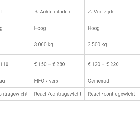
t
⚠️ Achterinladen
⚠️ Voorzijde
og
Hoog
Hoog
3.000 kg
3.500 kg
 110
€ 150 – € 280
€ 120 – € 220
lag
FIFO / vers
Gemengd
ontragewicht
Reach/contragewicht
Reach/contragewicht