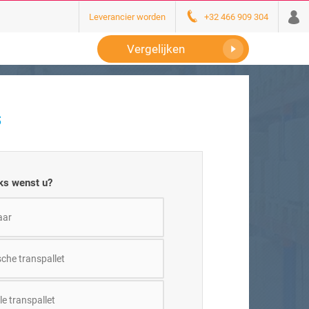
Leverancier worden
+32 466 909 304
Vergelijken
s
ks wenst u?
aar
sche transpallet
e transpallet