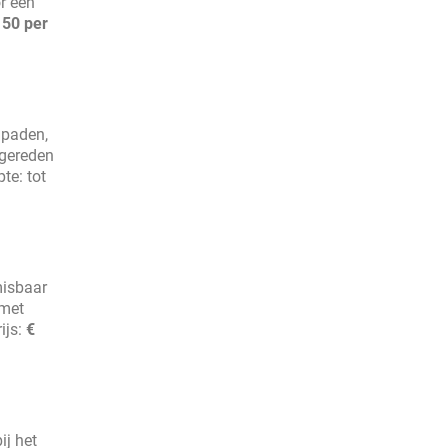
r een
150 per
gpaden,
ngereden
te: tot
misbaar
met
ijs:
€
ij het