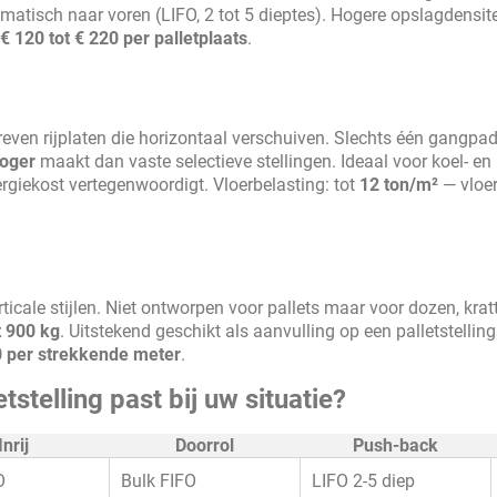
omatisch naar voren (LIFO, 2 tot 5 dieptes). Hogere opslagdensit
€ 120 tot € 220 per palletplaats
.
even rijplaten die horizontaal verschuiven. Slechts één gangpad
oger
maakt dan vaste selectieve stellingen. Ideaal voor koel- en
rgiekost vertegenwoordigt. Vloerbelasting: tot
12 ton/m²
— vloer
ticale stijlen. Niet ontworpen voor pallets maar voor dozen, krat
t 900 kg
. Uitstekend geschikt als aanvulling op een palletstelli
80 per strekkende meter
.
tstelling past bij uw situatie?
Inrij
Doorrol
Push-back
O
Bulk FIFO
LIFO 2-5 diep