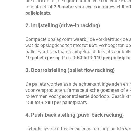
biedt. Ideaal bij een groot aantal verschillende SK
reachtruck of
3,5 meter
voor een contragewichtheft
palletplaats
.
2. Inrijstelling (drive-in racking)
Compacte opslagvorm waarbij de vorkheftruck de s
wat de opslagdensiteit met tot
85%
verhoogt ten opz
pallet wordt als laatste uitgehaald. Ideaal voor bu
10 pallets per rij
. Prijs:
€ 60 tot € 110 per palletpla
3. Doorrolstelling (pallet flow racking)
De pallets worden aan de achterkant ingeladen en ro
voor versproducten, farmaceutische goederen of e
rolremmen voor gecontroleerde doorloop. Geschikt
150 tot € 280 per palletplaats
.
4. Push-back stelling (push-back racking)
Hybride systeem tussen selectief en inrij: pallets w