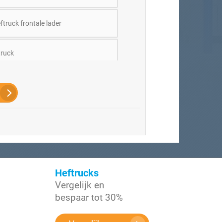
truck frontale lader
ruck
/ Ik weet het niet, adviseer mij aub
Heftrucks
Vergelijk en
bespaar tot 30%