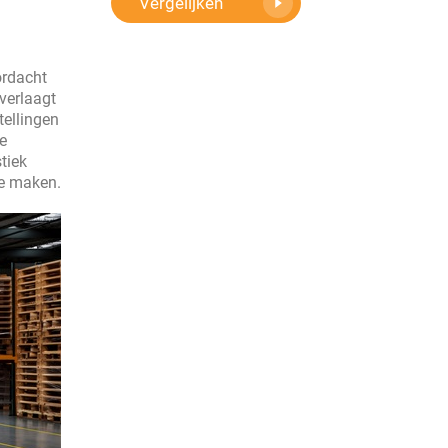
Vergelijken
ordacht
verlaagt
tellingen
e
tiek
te maken.