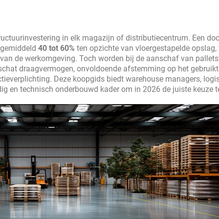
ructuurinvestering in elk magazijn of distributiecentrum. Een do
t gemiddeld
40 tot 60%
ten opzichte van vloergestapelde opslag, 
id van de werkomgeving. Toch worden bij de aanschaf van pallets
eschat draagvermogen, onvoldoende afstemming op het gebruikt
ectieverplichting. Deze koopgids biedt warehouse managers, logis
dig en technisch onderbouwd kader om in 2026 de juiste keuze 