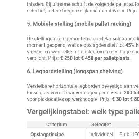
inladen. Bij uitname schuift de volgende pallet aut
selectief, betere toegankelijkheid dan drive-in. Prijs:
5. Mobiele stelling (mobile pallet racking)
De stellingen zijn gemonteerd op elektrisch aangedr
moment geopend, wat de opslagdensiteit tot
45% h
vriescellen waar elke m² opslagruimte een hoge ene
verplicht. Prijs:
€ 250 tot € 450 per palletplaats
.
6. Legbordstelling (longspan shelving)
Verstelbare horizontale legborden bevestigd aan ver
losse goederen. Draagvermogen per niveau:
200 to
voor picklocaties op werkhoogte. Prijs:
€ 30 tot € 
Vergelijkingstabel: welk type palle
Criterium
Selectief
Opslagprincipe
Individueel
Bulk LIF