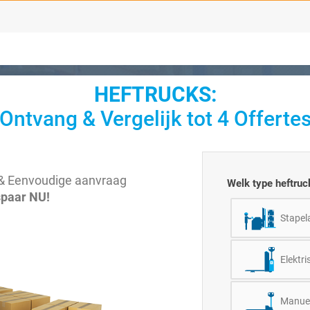
HEFTRUCKS:
Ontvang & Vergelijk tot 4 Offerte
le & Eenvoudige aanvraag
Welk type heftruc
spaar NU!
Stapel
Elektri
Manuel