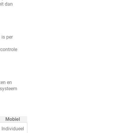
eit dan
 is per
controle
ten en
ngsysteem
Mobiel
Individueel