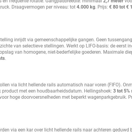
U's en frequente rotatie. Gangpadbreedte: minimaal
2,7 meter
voo
ruck. Draagvermogen per niveau: tot
4.000 kg
. Prijs:
€ 80 tot € 
telling inrijdt via gemeenschappelijke gangen. Geen tussengan
ichte van selectieve stellingen. Werkt op LIFO-basis: de eerst i
lkopslag van homogene, niet-bederfelijke goederen. Maximale diep
ats
.
llen via licht hellende rails automatisch naar voren (FIFO). On
lk product met een houdbaarheidsdatum. Hellingshoek:
3 tot 5%
 voor hoge doorvoersnelheden met beperkt wagenparkgebruik. Pr
orden via een kar over licht hellende rails naar achteren geduwd b