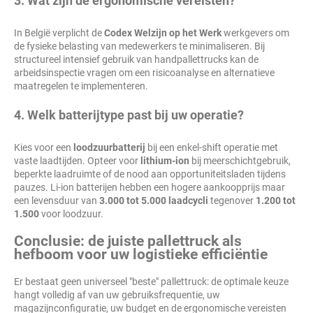
3. Wat zijn de ergonomische vereisten?
In België verplicht de
Codex Welzijn op het Werk
werkgevers om
de fysieke belasting van medewerkers te minimaliseren. Bij
structureel intensief gebruik van handpallettrucks kan de
arbeidsinspectie vragen om een risicoanalyse en alternatieve
maatregelen te implementeren.
4. Welk batterijtype past bij uw operatie?
Kies voor een
loodzuurbatterij
bij een enkel-shift operatie met
vaste laadtijden. Opteer voor
lithium-ion
bij meerschichtgebruik,
beperkte laadruimte of de nood aan opportuniteitsladen tijdens
pauzes. Li-ion batterijen hebben een hogere aankoopprijs maar
een levensduur van
3.000 tot 5.000 laadcycli
tegenover
1.200 tot
1.500
voor loodzuur.
Conclusie: de juiste pallettruck als
hefboom voor uw logistieke efficiëntie
Er bestaat geen universeel "beste" pallettruck: de optimale keuze
hangt volledig af van uw gebruiksfrequentie, uw
magazijnconfiguratie, uw budget en de ergonomische vereisten