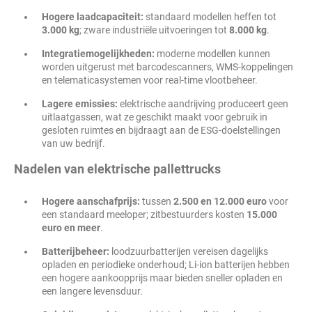
Hogere laadcapaciteit:
standaard modellen heffen tot
3.000 kg
; zware industriële uitvoeringen tot
8.000 kg
.
Integratiemogelijkheden:
moderne modellen kunnen
worden uitgerust met barcodescanners, WMS-koppelingen
en telematicasystemen voor real-time vlootbeheer.
Lagere emissies:
elektrische aandrijving produceert geen
uitlaatgassen, wat ze geschikt maakt voor gebruik in
gesloten ruimtes en bijdraagt aan de ESG-doelstellingen
van uw bedrijf.
Nadelen van elektrische pallettrucks
Hogere aanschafprijs:
tussen
2.500 en 12.000 euro
voor
een standaard meeloper; zitbestuurders kosten
15.000
euro en meer
.
Batterijbeheer:
loodzuurbatterijen vereisen dagelijks
opladen en periodieke onderhoud; Li-ion batterijen hebben
een hogere aankoopprijs maar bieden sneller opladen en
een langere levensduur.