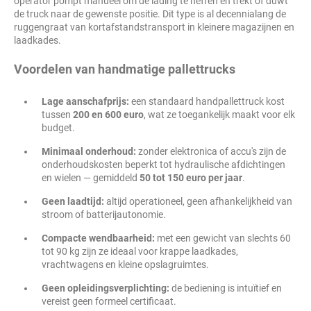
operator pompt manueel om de lading te heffen en trekt of duwt
de truck naar de gewenste positie. Dit type is al decennialang de
ruggengraat van kortafstandstransport in kleinere magazijnen en
laadkades.
Voordelen van handmatige pallettrucks
Lage aanschafprijs:
een standaard handpallettruck kost
tussen
200 en 600 euro
, wat ze toegankelijk maakt voor elk
budget.
Minimaal onderhoud:
zonder elektronica of accu's zijn de
onderhoudskosten beperkt tot hydraulische afdichtingen
en wielen — gemiddeld
50 tot 150 euro per jaar
.
Geen laadtijd:
altijd operationeel, geen afhankelijkheid van
stroom of batterijautonomie.
Compacte wendbaarheid:
met een gewicht van slechts 60
tot 90 kg zijn ze ideaal voor krappe laadkades,
vrachtwagens en kleine opslagruimtes.
Geen opleidingsverplichting:
de bediening is intuïtief en
vereist geen formeel certificaat.