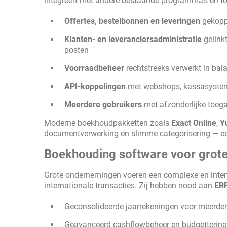
integreert met andere bestaande programma's en toe
Offertes, bestelbonnen en leveringen
gekoppe
Klanten- en leveranciersadministratie
gelink
posten
Voorraadbeheer
rechtstreeks verwerkt in bal
API-koppelingen
met webshops, kassasystem
Meerdere gebruikers
met afzonderlijke toeg
Moderne boekhoudpakketten zoals
Exact Online
,
Y
documentverwerking en slimme categorisering — een
Boekhouding software voor grote
Grote ondernemingen voeren een complexe en intens
internationale transacties. Zij hebben nood aan
ER
Geconsolideerde jaarrekeningen voor meerd
Geavanceerd cashflowbeheer en budgettering