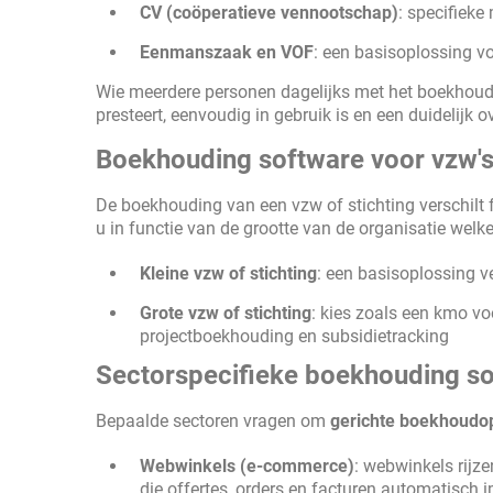
CV (coöperatieve vennootschap)
: specifiek
Eenmanszaak en VOF
: een basisoplossing vo
Wie meerdere personen dagelijks met het boekhoud
presteert, eenvoudig in gebruik is en een duidelijk ov
Boekhouding software voor vzw's
De boekhouding van een vzw of stichting verschilt
u in functie van de grootte van de organisatie welk
Kleine vzw of stichting
: een basisoplossing v
Grote vzw of stichting
: kies zoals een kmo voo
projectboekhouding en subsidietracking
Sectorspecifieke boekhouding s
Bepaalde sectoren vragen om
gerichte boekhoudo
Webwinkels (e-commerce)
: webwinkels rijze
die offertes, orders en facturen automatisch 