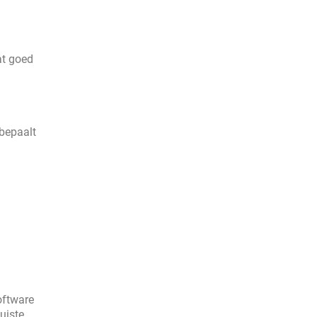
at goed
bepaalt
oftware
uiste