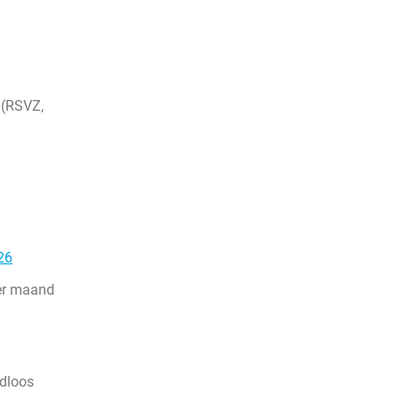
 (RSVZ,
26
per maand
dloos