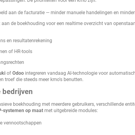
passingen. De prioriteiten voor een kmo zijn:
ld aan de facturatie — minder manuele handelingen en minder
t aan de boekhouding voor een realtime overzicht van openstaa
ans en resultatenrekening
en of HR-tools
angsrechten
uki
of
Odoo
integreren vandaag AI-technologie voor automatisc
 troef die steeds meer kmo's benutten.
 bedrijven
ieve boekhouding met meerdere gebruikers, verschillende entit
P-systemen op maat
met uitgebreide modules:
ere vennootschappen