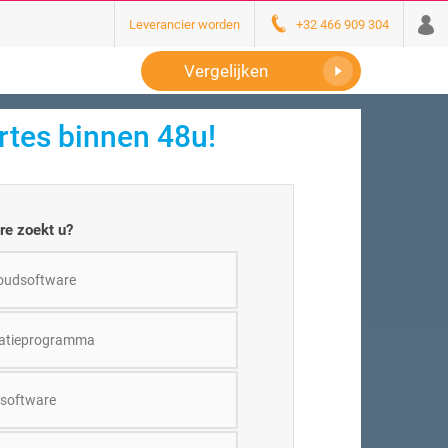
Leverancier worden
+32 466 909 304
Vergelijken
rtes binnen 48u!
re zoekt u?
oudsoftware
ratieprogramma
software