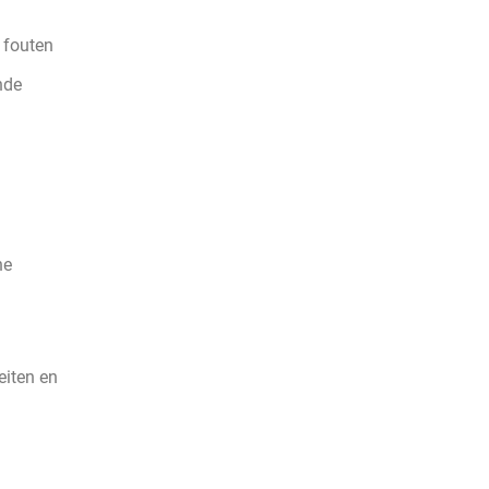
 fouten
nde
he
eiten en