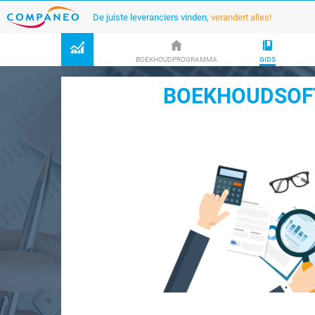
De juiste leveranciers vinden,
verandert alles!
BOEKHOUDPROGRAMMA
GIDS
BOEKHOUDSOF