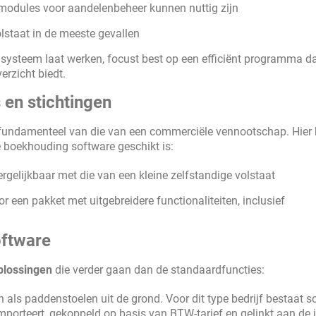
e modules voor aandelenbeheer kunnen nuttig zijn
lstaat in de meeste gevallen
systeem laat werken, focust best op een efficiënt programma d
erzicht biedt.
 en stichtingen
 fundamenteel van die van een commerciële vennootschap. Hier 
e boekhouding software geschikt is:
ergelijkbaar met die van een kleine zelfstandige volstaat
r een pakket met uitgebreidere functionaliteiten, inclusief
oftware
plossingen
die verder gaan dan de standaardfuncties:
n als paddenstoelen uit de grond. Voor dit type bedrijf bestaat s
importeert, gekoppeld op basis van BTW-tarief en gelinkt aan de j