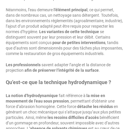
Néanmoins, l’eau demeure
l’élément principal
, ce qui permet,
dans de nombreux cas, un nettoyage sans détergent. Toutefois,
dans les environnements réglementés (agroalimentaire, industrie),
l’ajout d’un produit adapté peut être requis pour respecter les
normes d’hygiène.
Les variantes de cette technique
se
distinguent souvent par leur pression et leur débit. Certains
équipements sont conçus
pour de petites interventions
, tandis
que d’autres sont dimensionnés pour des tâches plus imposantes,
comme la restauration de gros équipements industriels.
Les professionnels
savent adapter l’angle et la distance de
projection
afin de préserver l’intégrité de la surface
.
Qu’est-ce que la technique hydrodynamique ?
La notion d’hydrodynamique
fait référence à
la mise en
mouvement de l’eau sous pression
, permettant d’obtenir une
force d’abrasion homogène. Cette force
détache les résidus
en
générant un choc mécanique qui s’attaque jusqu’aux plus petites
particules. Ainsi, même
les recoins difficiles d’accès
bénéficient
d’un gommage en profondeur, souvent impossible avec d’autres
approches. L
’absence de solvants chimiques
est au cœur de ce