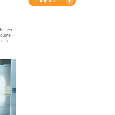
Comparez
 belges
urité, il
ssus.
.