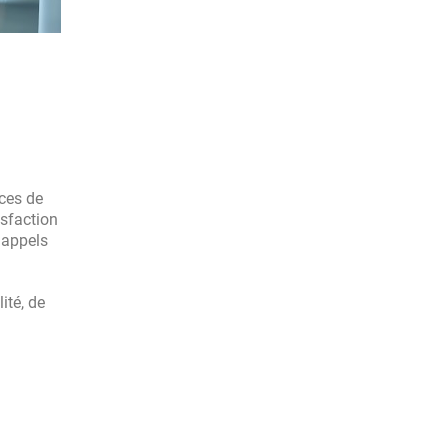
nces de
isfaction
s appels
ité, de