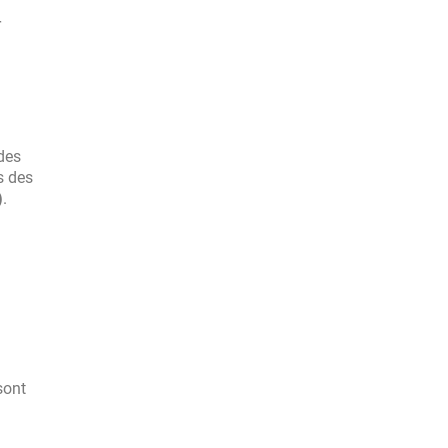
r
 des
s des
)
.
sont