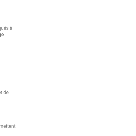
qués à
ge
et de
rmettent