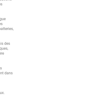
es
ngue
es
atteries,
ais des
iques,
ère
es
ont dans
ux.