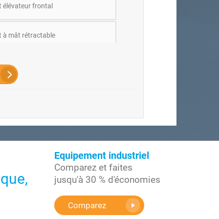
 élévateur frontal
t à mât rétractable
 Je ne sais pas, conseillez-moi svp
Equipement industriel
Comparez et faites
ique,
jusqu'à 30 % d'économies
Comparez