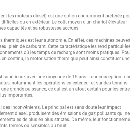
t les moteurs diesel) est une option couramment préférée pou
difficiles ou en extérieur. Le coût moyen d'un chariot élévateur
 ses capacités et sa robustesse accrues.
s thermiques est leur autonomie. En effet, ces machines peuven
l plein de carburant. Cette caractéristique les rend particuliè
ironnements où les temps de recharge sont moins pratiques. Pour
s en continu, la motorisation thermique peut ainsi constituer une
t supérieure, avec une moyenne de 15 ans. Leur conception robu
antes, notamment les opérations en extérieur et sur des terrains
 une grande puissance, ce qui est un atout certain pour les entre
plus importantes.
 des inconvénients. Le principal est sans doute leur impact
ement diesel, produisent des émissions de gaz polluants qui ne
ementales de plus en plus strictes. De même, leur fonctionneme
ts fermés ou sensibles au bruit.