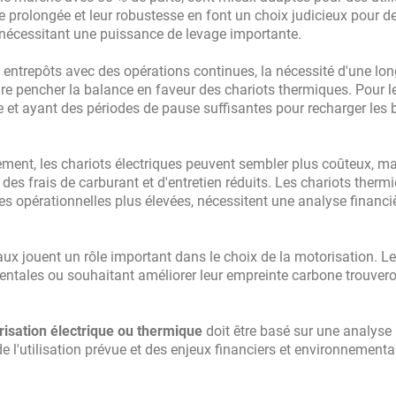
e prolongée et leur robustesse en font un choix judicieux pour d
 nécessitant une puissance de levage importante.
s entrepôts avec des opérations continues, la nécessité d'une lo
re pencher la balance en faveur des chariots thermiques. Pour l
e et ayant des périodes de pause suffisantes pour recharger les b
lement, les chariots électriques peuvent sembler plus coûteux, m
es frais de carburant et d'entretien réduits. Les chariots therm
s opérationnelles plus élevées, nécessitent une analyse financi
ux jouent un rôle important dans le choix de la motorisation. L
entales ou souhaitant améliorer leur empreinte carbone trouver
isation électrique ou thermique
doit être basé sur une analyse
e l'utilisation prévue et des enjeux financiers et environnementa