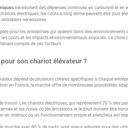
rmiques
nécessitent des dépenses continues en carburant et en en
 chariots électriques, les coûts à long terme peuvent être plus él
 entretiens nécessaires.
tée pour les entreprises qui opèrent dans des environnements di
 les coûts et les impacts environnementaux associés. Le choix 
n tenant compte de ces facteurs.
 pour son chariot élévateur ?
vateur dépend de plusieurs critères spécifiques à chaque entrepr
ation en France, le marché offre de nombreuses possibilités ada
e travail. Les chariots électriques, qui représentent 20 % des pa
ermés et les zones où les émissions et le bruit doivent être min
n en intérieur où un fonctionnement propre et silencieux est req
 le marché avec 80 % de parts, sont mieux adaptés pour des util