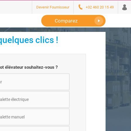
Devenir Fournisseur
+32 460 20 15 49
Comparez
uelques clics !
iot élévateur souhaitez-vous ?
r
lette électrique
alette manuel