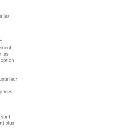
r les
t
rement
 les
 option
ste leur
prises
 sont
nt plus