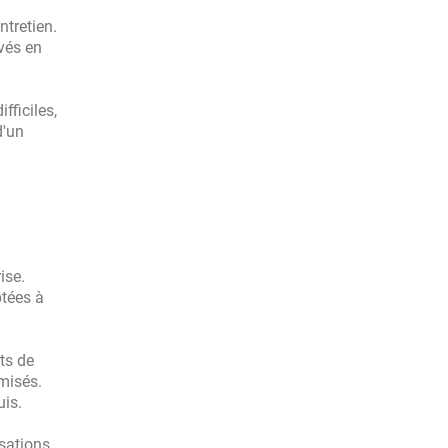
tretien.
evés en
fficiles,
d'un
ise.
ptées à
rts de
imisés.
uis.
isations