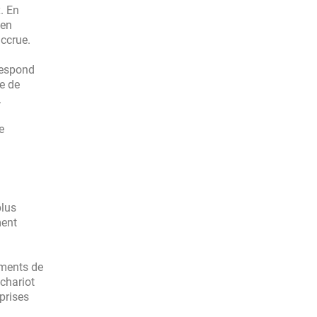
. En
 en
accrue.
rrespond
e de
.
e
plus
ment
ements de
 chariot
prises