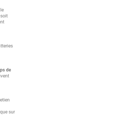
le
 soit
ent
tteries
mps de
uvent
retien
ique sur