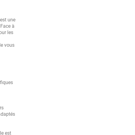
est une
. Face à
our les
 de vous
ifiques
rs
 adaptés
le est