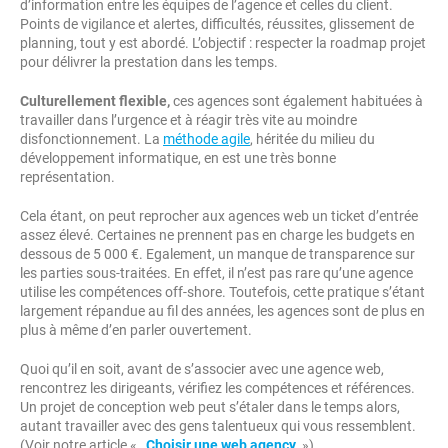
d’information entre les équipes de l’agence et celles du client.
Points de vigilance et alertes, difficultés, réussites, glissement de
planning, tout y est abordé. L’objectif : respecter la roadmap projet
pour délivrer la prestation dans les temps.
Culturellement flexible,
ces agences sont également habituées à
travailler dans l’urgence et à réagir très vite au moindre
disfonctionnement. La
méthode agile
, héritée du milieu du
développement informatique, en est une très bonne
représentation.
Cela étant, on peut reprocher aux agences web un ticket d’entrée
assez élevé. Certaines ne prennent pas en charge les budgets en
dessous de 5 000 €. Egalement, un manque de transparence sur
les parties sous-traitées. En effet, il n’est pas rare qu’une agence
utilise les compétences off-shore. Toutefois, cette pratique s’étant
largement répandue au fil des années, les agences sont de plus en
plus à même d’en parler ouvertement.
Quoi qu’il en soit, avant de s’associer avec une agence web,
rencontrez les dirigeants, vérifiez les compétences et références.
Un projet de conception web peut s’étaler dans le temps alors,
autant travailler avec des gens talentueux qui vous ressemblent.
(Voir notre article «
Choisir une web agency
»)