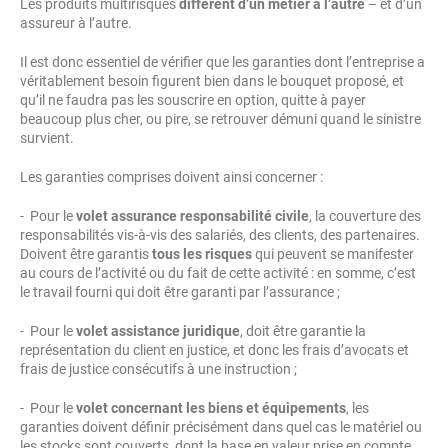
Les produits multirisques
diffèrent d’un métier à l’autre
– et d’un
assureur à l’autre.
Il est donc essentiel de vérifier que les garanties dont l’entreprise a
véritablement besoin figurent bien dans le bouquet proposé, et
qu’il ne faudra pas les souscrire en option, quitte à payer
beaucoup plus cher, ou pire, se retrouver démuni quand le sinistre
survient.
Les garanties comprises doivent ainsi concerner :
- Pour le
volet assurance responsabilité civile
, la couverture des
responsabilités vis-à-vis des salariés, des clients, des partenaires.
Doivent être garantis
tous les risques
qui peuvent se manifester
au cours de l’activité ou du fait de cette activité : en somme, c’est
le travail fourni qui doit être garanti par l’assurance ;
- Pour le
volet assistance juridique
, doit être garantie la
représentation du client en justice, et donc les frais d’avocats et
frais de justice consécutifs à une instruction ;
- Pour le
volet concernant les biens et équipements
, les
garanties doivent définir précisément dans quel cas le matériel ou
les stocks sont couverts, dont la base en valeur prise en compte