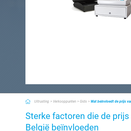
Uitrusting
Verkooppunten
Gids
Wat beïnvloedt de prijs v
Sterke factoren die de prij
België beïnvloeden