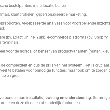
sche bestelpunten, multi-locatie beheer.
ma's, klantprofielen, gepersonaliseerde marketing.
ooprapporten, AI-gebaseerde analyses voor voorspellende inzichte
ct.
e (bv. Exact Online, Yuki), e-commerce platforms (bv. Shopify,
lterminals.
eer voor de horeca, of beheer van productvarianten (maten, kleu
an de complexiteit en dus de prijs van het systeem. Het is crucia
 veel te betalen voor onnodige functies, maar ook om te zorgen 
ntie en groei.
n verbonden aan
installatie, training en ondersteuning
. Sommige
jl anderen deze diensten afzonderlijk factureren: