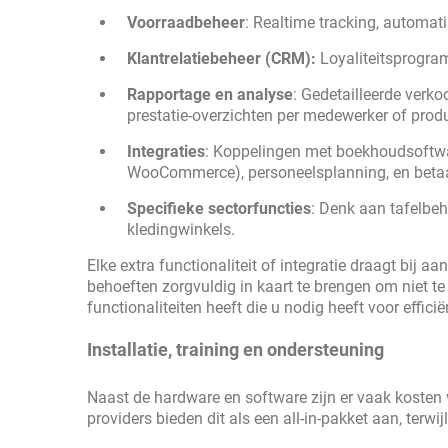
Voorraadbeheer
: Realtime tracking, automati
Klantrelatiebeheer (CRM):
Loyaliteitsprogram
Rapportage en analyse
: Gedetailleerde verk
prestatie-overzichten per medewerker of produ
Integraties
: Koppelingen met boekhoudsoftwar
WooCommerce), personeelsplanning, en betaa
Specifieke sectorfuncties
: Denk aan tafelbeh
kledingwinkels.
Elke extra functionaliteit of integratie draagt bij a
behoeften zorgvuldig in kaart te brengen om niet te
functionaliteiten heeft die u nodig heeft voor efficië
Installatie, training en ondersteuning
Naast de hardware en software zijn er vaak koste
providers bieden dit als een all-in-pakket aan, terwi