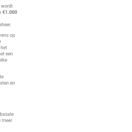
l wordt
an
€1.000
eheer.
evens op
e
 het
et een
elke
te
osten en
 basale
u meer