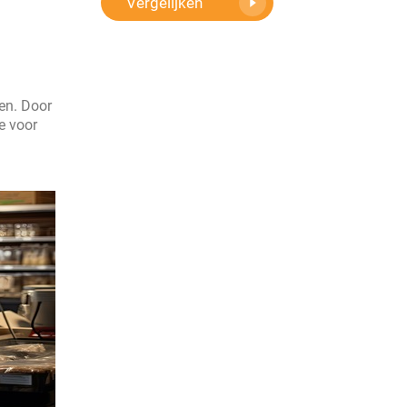
Vergelijken
len. Door
e voor