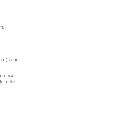
n,
ren) voor
al om uw
dat u de