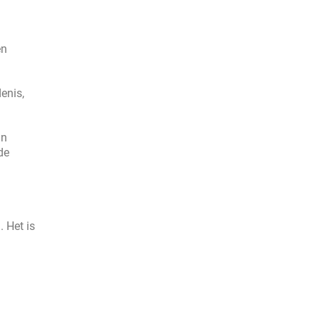
en
enis,
in
de
 Het is