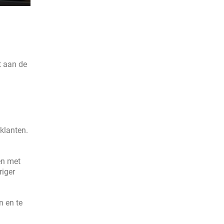
t aan de
klanten.
en met
riger
n en te