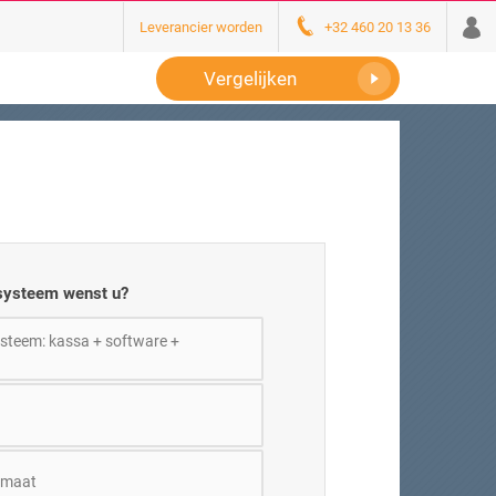
Leverancier worden
+32 460 20 13 36
Vergelijken
systeem wenst u?
steem: kassa + software +
omaat