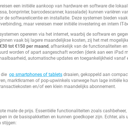
ereisen een initiële aankoop van hardware en software die lokaa
assa, bonprinter, barcodescanner, kassalade) kunnen variëren v
or de softwarelicentie en installatie. Deze systemen bieden vaak
erbinding, maar vereisen meer initiële investering en intern IT-b
 systemen opereren via het internet, waarbij de software en geg
innen vaak bij lagere maandelijkse kosten, zij het met mogelijk
€30 tot €150 per maand
, afhankelijk van de functionaliteiten en
uurd worden of apart aangeschaft worden (denk aan een iPad m
 schaalbaarheid, automatische updates en toegankelijkheid vanaf 
s die
op smartphones of tablets
draaien, gekoppeld aan compac
rijven, marktkramen of pop-upwinkels vanwege hun lage initiële k
 transactiekosten en/of een klein maandelijks abonnement.
ote mate de prijs. Essentiële functionaliteiten zoals cashbeheer,
epen in de basispakketten en kunnen goedkoper zijn. Echter, als 
 stijgen: