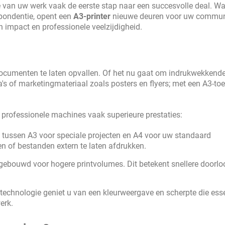
ie van uw werk vaak de eerste stap naar een succesvolle deal. W
spondentie, opent een
A3-printer
nieuwe deuren voor uw communi
n impact en professionele veelzijdigheid.
 documenten te laten opvallen. Of het nu gaat om indrukwekkend
's of marketingmateriaal zoals posters en flyers; met een A3-toe
 professionele machines vaak superieure prestaties:
 tussen A3 voor speciale projecten en A4 voor uw standaard
en of bestanden extern te laten afdrukken.
 gebouwd voor hogere printvolumes. Dit betekent snellere doorloo
echnologie geniet u van een kleurweergave en scherpte die esse
erk.