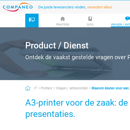
De juiste leveranciers vinden,
verandert alles!
PRINTERS
GIDS
VRAGEN / A
Product / Dienst
Ontdek de vaakst gestelde vragen over P
IT
Printers
Vragen / antwoorden
Waarom kiezen voor een A
A3-printer voor de zaak: de
presentaties.