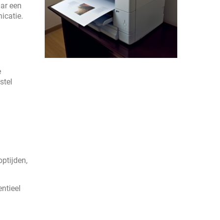
aar een
catie.
e
stel
ptijden,
ntieel