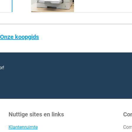
r
Onze koopgids
r!
Nuttige sites en links
Co
Klantenruimte
Com