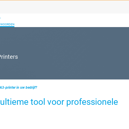
NTWOORDEN
rinters
3-printer in uw bedrijf?
 ultieme tool voor professionele