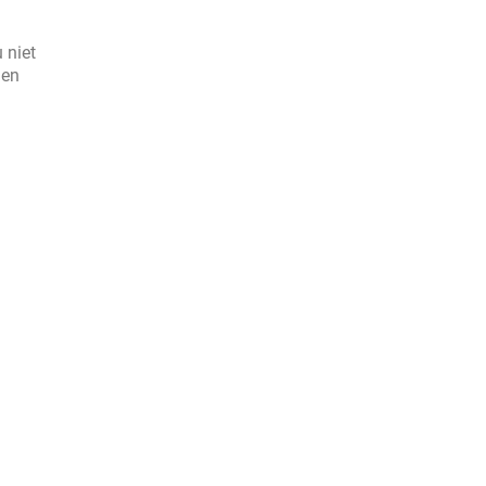
 niet
 en