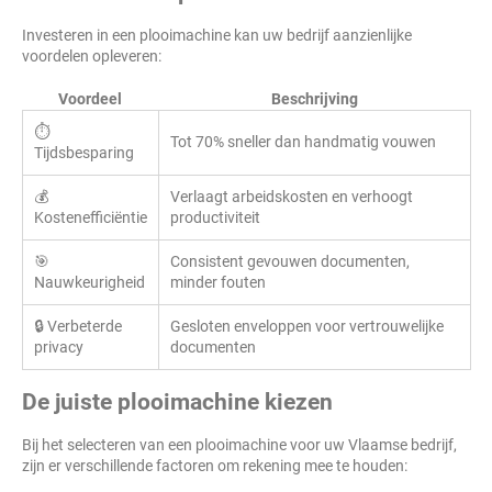
Investeren in een plooimachine kan uw bedrijf aanzienlijke
voordelen opleveren:
Voordeel
Beschrijving
⏱️
Tot 70% sneller dan handmatig vouwen
Tijdsbesparing
💰
Verlaagt arbeidskosten en verhoogt
Kostenefficiëntie
productiviteit
🎯
Consistent gevouwen documenten,
Nauwkeurigheid
minder fouten
🔒 Verbeterde
Gesloten enveloppen voor vertrouwelijke
privacy
documenten
De juiste plooimachine kiezen
Bij het selecteren van een plooimachine voor uw Vlaamse bedrijf,
zijn er verschillende factoren om rekening mee te houden: