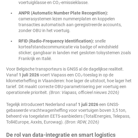
voertuigklasse en CO₂-emissieklasse.
ANPR (Automatic Number Plate Recognition):
camerasystemen lezen nummerplaten en koppelen
transacties automatisch aan geregistreerde accounts,
zonder OBU in het voertuig.
RFID (Radio-Frequency Identification):
snelle
korteafstandscommunicatie via badge of windshield
sticker; gangbaar in landen met gesloten tolsystemen zoals
Frankrijk en Italië.
Voor Belgische transporteurs is GNSS al de dagelijkse realiteit.
Vanaf
1 juli 2026
voert Viapass een CO₂-toeslag in op de
kilometerheffing in Vlaanderen: hoe lager de uitstoot, hoe lager het
tarief. Dit maakt correcte OBU-parametrisering per voertuig een
operationele prioriteit.
(Bron: Viapass, officieel nieuws 2026)
Tegelijk introduceert Nederland vanaf
1 juli 2026
een GNSS-
gebaseerde vrachtwagenheffing voor voertuigen boven 3,5 ton,
beheerd via toegelaten EETS-aanbieders (TotalEnergies, Telepass,
Toll4Europe, Axxès, Eurowag).
(Bron: RDW, 2026)
De rol van data-integratie en smart logistics