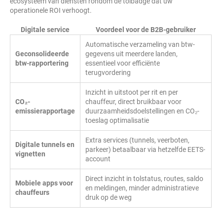
ecosysteem van diensten rondom de tolbadge dat uw
operationele ROI verhoogt.
Digitale service
Voordeel voor de B2B-gebruiker
Automatische verzameling van btw-
Geconsolideerde
gegevens uit meerdere landen,
btw-rapportering
essentieel voor efficiënte
terugvordering
Inzicht in uitstoot per rit en per
CO₂-
chauffeur, direct bruikbaar voor
emissierapportage
duurzaamheidsdoelstellingen en CO₂-
toeslag optimalisatie
Extra services (tunnels, veerboten,
Digitale tunnels en
parkeer) betaalbaar via hetzelfde EETS-
vignetten
account
Direct inzicht in tolstatus, routes, saldo
Mobiele apps voor
en meldingen, minder administratieve
chauffeurs
druk op de weg