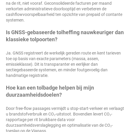
na de rit, niet vooraf. Geconsolideerde facturen per maand
verkorten administratieve doorlooptijd en verbeteren de
cashflowvoorspelbaarheid ten opzichte van prepaid of contante
systemen.
Is GNSS-gebaseerde tolheffing nauwkeuriger dan
klassieke tolpoorten?
Ja. GNSS registreert de werkelijk gereden route en kent tarieven
toe op basis van exacte parameters (massa, assen,
emissieklasse). Dit is transparanter en eerlijker dan
sectiegebaseerde systemen, en minder foutgevoelig dan
handmatige registratie.
Hoe kan een tolbadge helpen bij mijn
duurzaamheidsdoelen?
Door free-flow passages vermijdt u stop-start-verkeer en verlaagt
u brandstofverbruik en CO₂-uitstoot. Bovendien levert CO₂-
rapportage per rit bruikbare data voor
duurzaamheidsverslaglegging en optimalisatie van de CO₂-
toeslag op de Viapass.