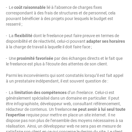
- Le
coût raisonnable
lié à l’absence de charges fixes
correspondant à des frais de structures et de personnel, cela
pouvant bénéficier à des projets pour lesquels le budget est
resserré ;
- La
flexibilité
dont le freelance peut faire preuve en termes de
disponibilité et de réactivité, celui-ci pouvant
adapter ses horaires
à la charge de travail à laquelle il doit faire face ;
- Une
proximité favorisée
par des échanges directs et le fait que
le freelance est plus à l’écoute des attentes de son client.
Parmi les inconvénients qui sont constatés lorsqu’il est fait appel
à un prestataire indépendant, il est souvent question de :
- La
limitation des compétences
d’un
freelance
. Celui-ci est
généralement spécialisé dans un domaine en particulier. Il peut
être infographiste, développeur web, consultant référencement,
rédacteur de contenus. Un freelance
ne peut avoir à lui seul toute
l’expertise
requise pour mettre en place un site internet. Il ne
dispose pas non plus de l’ensemble des moyens nécessaires à sa
réalisation. Ainsi, un développeur web ne sera pas en mesure de
satisfaire son client en ce qui concerne le design du site. Le client