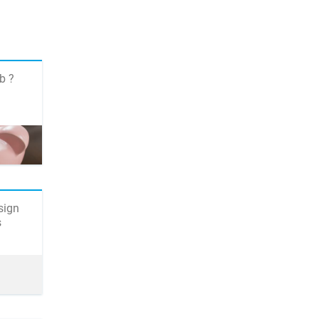
b ?
sign
s