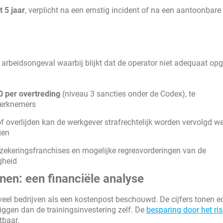
t 5 jaar
, verplicht na een ernstig incident of na een aantoonbare
n arbeidsongeval waarbij blijkt dat de operator niet adequaat opg
0 per overtreding
(niveau 3 sancties onder de Codex), te
werknemers
 of overlijden kan de werkgever strafrechtelijk worden vervolgd 
gen
ekeringsfranchises en mogelijke regresvorderingen van de
gheid
nen: een financiële analyse
veel bedrijven als een kostenpost beschouwd. De cijfers tonen e
iggen dan de trainingsinvestering zelf. De
besparing door het ris
tbaar.