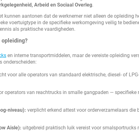
kgelegenheid, Arbeid en Sociaal Overleg
.
 kunnen aantonen dat de werknemer niet alleen de opleiding h
ke voertuigtype in de specifieke werkomgeving veilig te bediene
kennis als praktische vaardigheden.
 opleiding?
cks
en interne transportmiddelen, maar de vereiste opleiding vers
us onderscheiden:
cht voor alle operators van standaard elektrische, diesel- of LPG
or operators van reachtrucks in smalle gangpaden — specifieke r
og-niveau):
verplicht erkend attest voor orderverzamelaars die
ow Aisle):
uitgebreid praktisch luik vereist voor smalsportrucks