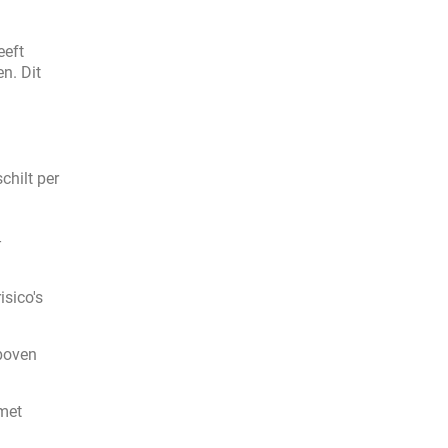
eeft
n. Dit
chilt per
-
isico's
 boven
 met