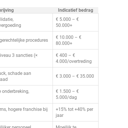
rijving
Indicatief bedrag
idatie,
€ 5.000 – €
vergoeding
50.000+
€ 10.000 – €
 gerechtelijke procedures
80.000+
veau 3 sancties (×
€ 400 – €
4.000/overtreding
uck, schade aan
€ 3.000 – € 35.000
raad
e onderbreking,
€ 1.500 – €
5.000/dag
ms, hogere franchise bij
+15% tot +40% per
jaar
lijker personeel
Moeilijk te