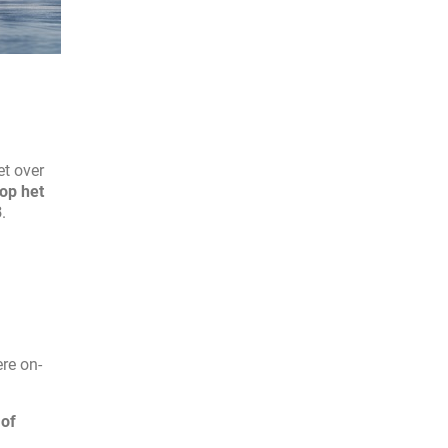
et over
op het
3
.
re on-
 of