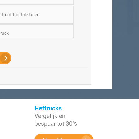
truck frontale lader
ruck
/ Ik weet het niet, adviseer mij aub
Heftrucks
Vergelijk en
bespaar tot 30%