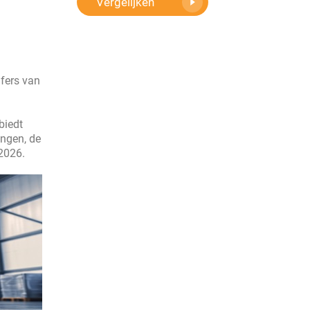
Vergelijken
jfers van
biedt
ingen, de
 2026.