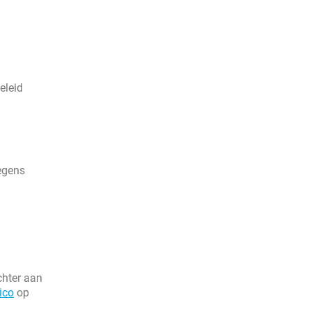
eleid
wegens
chter aan
ico
op