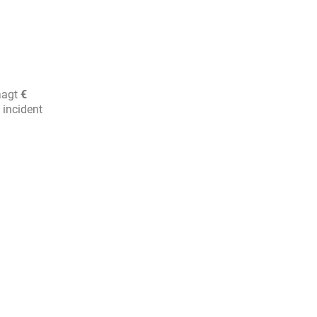
raagt
€
 incident