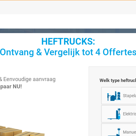
HEFTRUCKS:
Ontvang & Vergelijk tot 4 Offerte
le & Eenvoudige aanvraag
Welk type heftruc
spaar NU!
Stapel
Elektri
Manuel