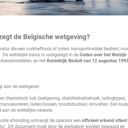
 zegt de Belgische wetgeving?
ator die een vorkheftruck of intern transportmiddel bedient, mo
De wettelijke basis is vastgelegd in de
Codex over het Welzijn 
arbeidsmiddelen, en het
Koninklijk Besluit van 12 augustus 199
op aan de werkgever:
n theoretisch luik (wetgeving, stabiliteitsdriehoek, ladingtypes,
(manoeuvreren, laden/lossen, noodsituaties) omvatten. Een loute
t
aan de wettelijke vereiste.
olle afronding ontvangt de operator een
officieel erkend attest
ijs". Dit document moet door de werkgever worden bewaard en