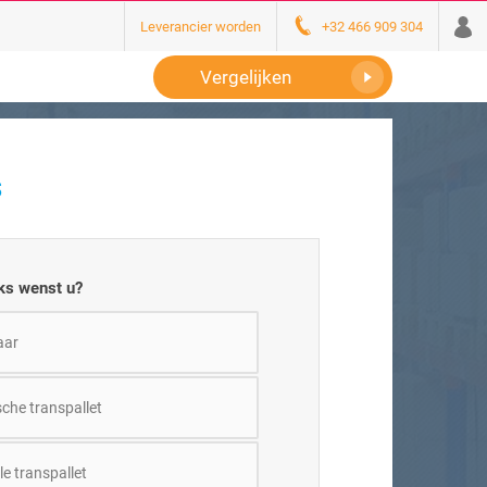
Leverancier worden
+32 466 909 304
Vergelijken
s
ks wenst u?
aar
sche transpallet
e transpallet