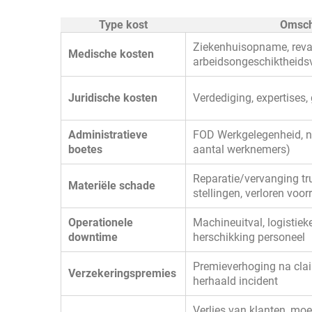
Type kost
Omsch
Ziekenhuisopname, reval
Medische kosten
arbeidsongeschiktheids
Juridische kosten
Verdediging, expertises,
Administratieve
FOD Werkgelegenheid, ni
boetes
aantal werknemers)
Reparatie/vervanging tr
Materiële schade
stellingen, verloren voor
Operationele
Machineuitval, logistiek
downtime
herschikking personeel
Premieverhoging na clai
Verzekeringspremies
herhaald incident
Verlies van klanten, moei