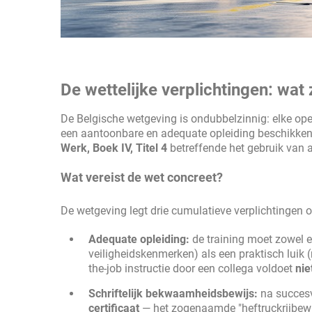
De wettelijke verplichtingen: wat
De Belgische wetgeving is ondubbelzinnig: elke oper
een aantoonbare en adequate opleiding beschikken. 
Werk, Boek IV, Titel 4
betreffende het gebruik van 
Wat vereist de wet concreet?
De wetgeving legt drie cumulatieve verplichtingen 
Adequate opleiding:
de training moet zowel ee
veiligheidskenmerken) als een praktisch luik 
the-job instructie door een collega voldoet
nie
Schriftelijk bekwaamheidsbewijs:
na succesv
certificaat
— het zogenaamde "heftruckrijbew