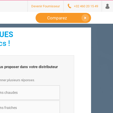
Devenir Fournisseur
+32 460 20 15 49
Comparez
QUES
s !
s proposer dans votre distributeur
nner plusieurs réponses.
ns chaudes
ns fraiches