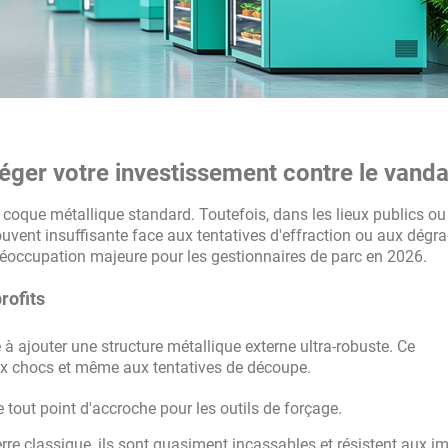
otéger votre investissement contre le vand
oque métallique standard. Toutefois, dans les lieux publics ou
souvent insuffisante face aux tentatives d'effraction ou aux dégr
préoccupation majeure pour les gestionnaires de parc en 2026.
rofits
 à ajouter une structure métallique externe ultra-robuste. Ce
aux chocs et même aux tentatives de découpe.
tout point d'accroche pour les outils de forçage.
re classique, ils sont quasiment incassables et résistent aux i