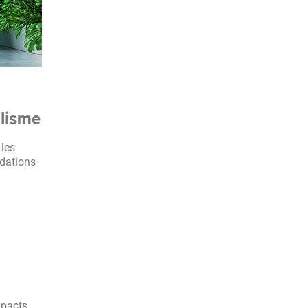
alisme
 les
adations
mpacts